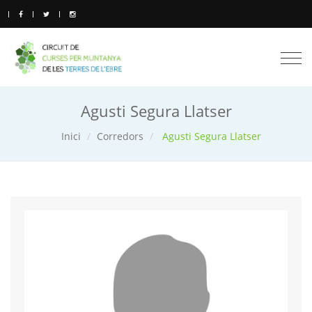
Togg
navi
Agusti Segura Llatser
Inici
Corredors
Agusti Segura Llatser