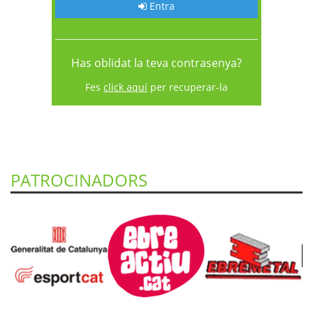
Entra
Has oblidat la teva contrasenya?
Fes
click aquí
per recuperar-la
PATROCINADORS