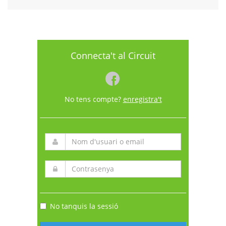
Connecta't al Circuit
No tens compte?
enregistra't
No tanquis la sessió