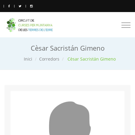
Togg
navi
Cèsar Sacristán Gimeno
Inici
Corredors
Cèsar Sacristán Gimeno