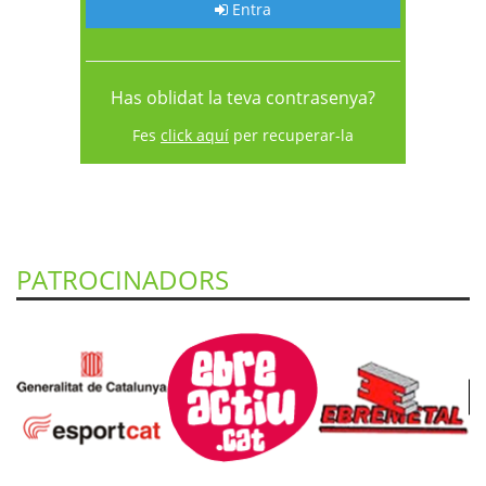
Entra
Has oblidat la teva contrasenya?
Fes
click aquí
per recuperar-la
PATROCINADORS