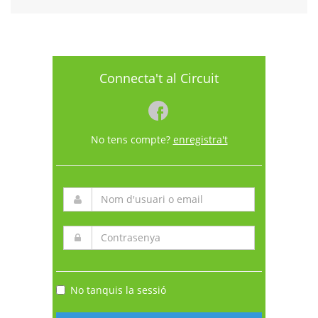
Connecta't al Circuit
No tens compte?
enregistra't
No tanquis la sessió