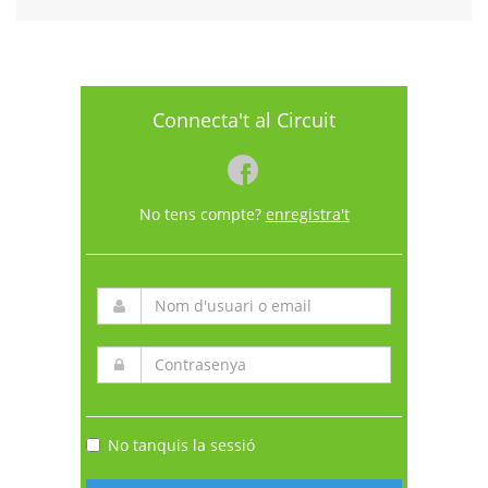
Connecta't al Circuit
No tens compte?
enregistra't
No tanquis la sessió