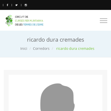
Togg
navi
ricardo dura cremades
Inici
Corredors
ricardo dura cremades