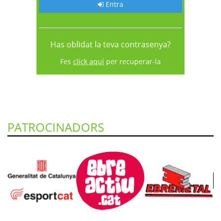
Entra
Has oblidat la teva contrasenya?
Fes
click aquí
per recuperar-la
PATROCINADORS