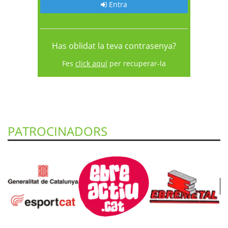
Entra
Has oblidat la teva contrasenya?
Fes
click aquí
per recuperar-la
PATROCINADORS