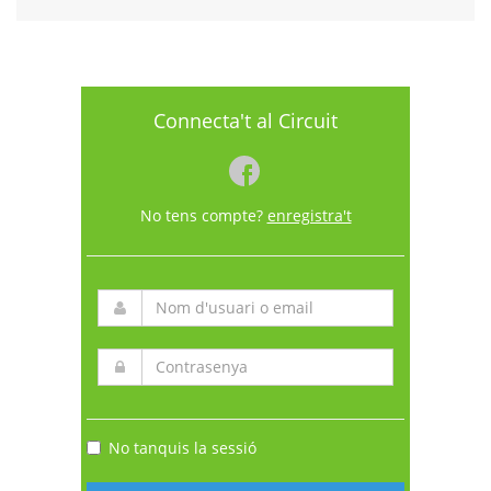
Connecta't al Circuit
No tens compte?
enregistra't
No tanquis la sessió