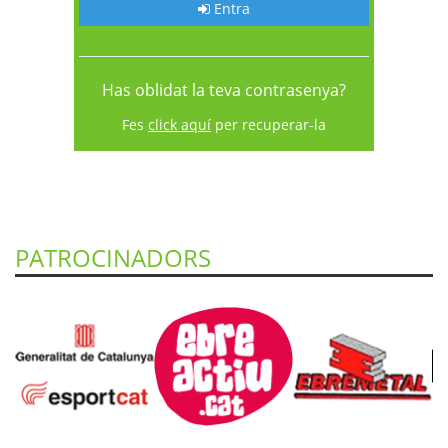
Entra
Has oblidat la teva contrasenya?
Fes
click aquí
per recuperar-la
PATROCINADORS