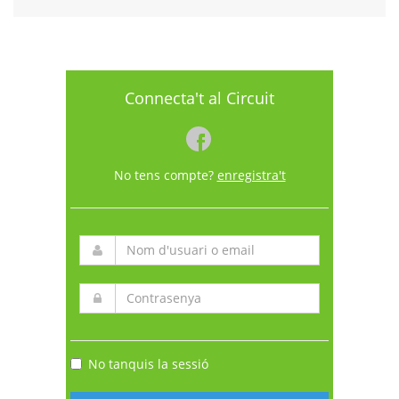
Connecta't al Circuit
No tens compte?
enregistra't
No tanquis la sessió