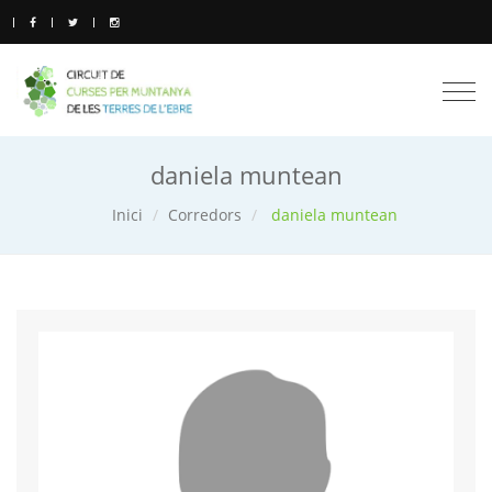
Togg
navi
daniela muntean
Inici
Corredors
daniela muntean