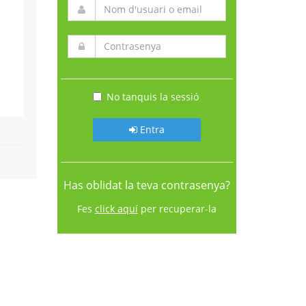
No tanquis la sessió
Entra
Has oblidat la teva contrasenya?
Fes
click aquí
per recuperar-la