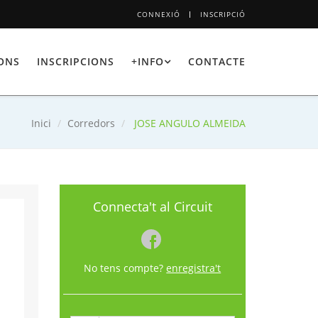
CONNEXIÓ
INSCRIPCIÓ
IONS
INSCRIPCIONS
+INFO
CONTACTE
Inici
Corredors
JOSE ANGULO ALMEIDA
Connecta't al Circuit
No tens compte?
enregistra't