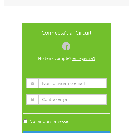
Connecta't al Circuit
No tens compte?
enregistra't
No tanquis la sessió