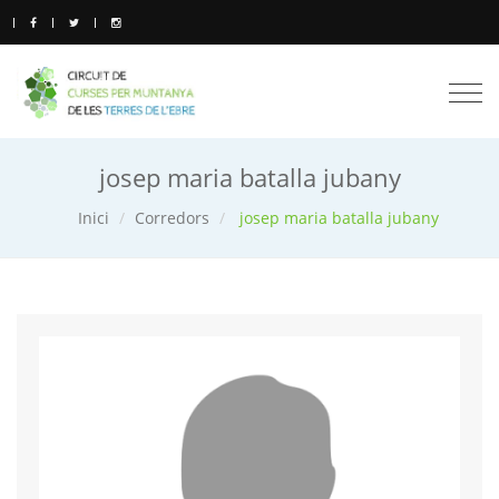
Togg
navi
josep maria batalla jubany
Inici
Corredors
josep maria batalla jubany