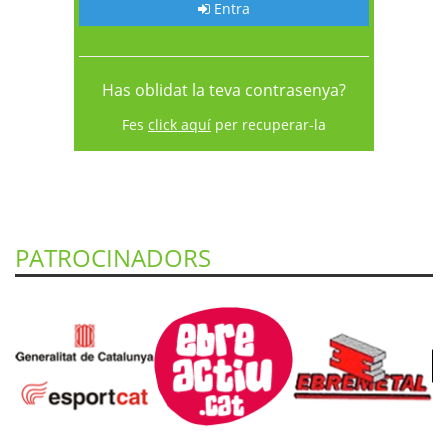
Entra
Has oblidat la teva contrasenya?
Fes
click aquí
per recuperar-la
PATROCINADORS