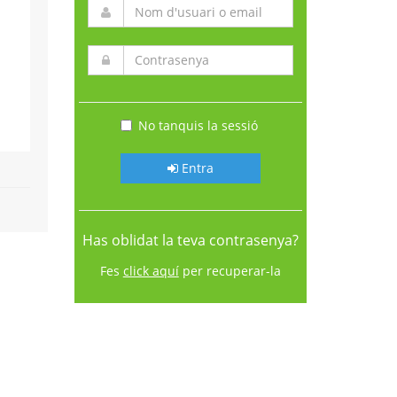
No tanquis la sessió
Entra
Has oblidat la teva contrasenya?
Fes
click aquí
per recuperar-la