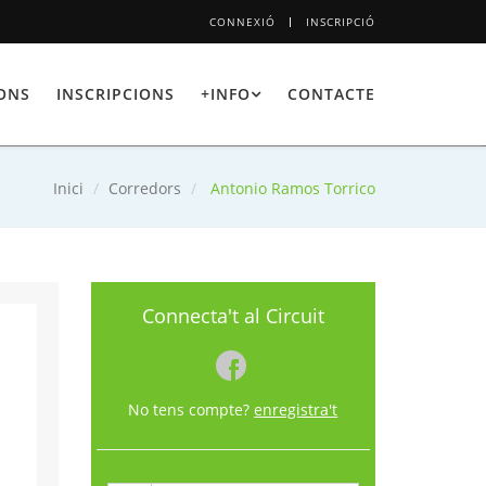
CONNEXIÓ
INSCRIPCIÓ
IONS
INSCRIPCIONS
+INFO
CONTACTE
Inici
Corredors
Antonio Ramos Torrico
Connecta't al Circuit
No tens compte?
enregistra't