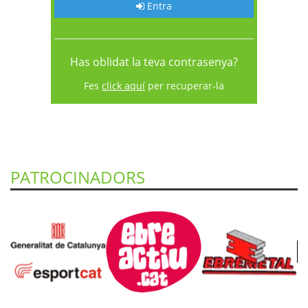
Entra
Has oblidat la teva contrasenya?
Fes
click aquí
per recuperar-la
PATROCINADORS