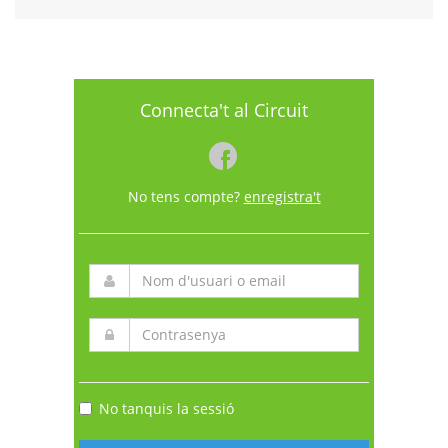
Connecta't al Circuit
No tens compte?
enregistra't
No tanquis la sessió