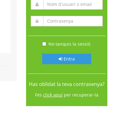
No tanquis la sessió
Entra
Has oblidat la teva contrasenya?
Fes
click aquí
per recuperar-la