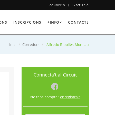
CONNEXIÓ
INSCRIPCIÓ
IONS
INSCRIPCIONS
+INFO
CONTACTE
Inici
Corredors
Alfredo Ripollés Monllau
Connecta't al Circuit
No tens compte?
enregistra't