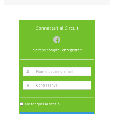
Connecta't al Circuit
No tens compte?
enregistra't
No tanquis la sessió