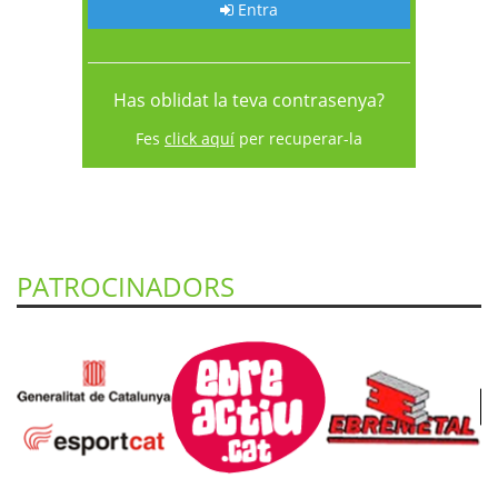
Entra
Has oblidat la teva contrasenya?
Fes
click aquí
per recuperar-la
PATROCINADORS