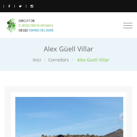
Togg
navi
Alex Güell Villar
Inici
Corredors
Alex Güell Villar