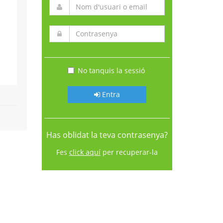
No tanquis la sessió
Entra
Has oblidat la teva contrasenya?
Fes
click aquí
per recuperar-la