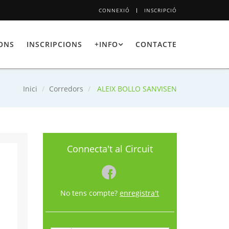
CONNEXIÓ
INSCRIPCIÓ
IONS
INSCRIPCIONS
+INFO
CONTACTE
Inici
Corredors
ALEIX BOLLO SANVISEN
Connecta't al Circuit
No tens compte?
enregistra't