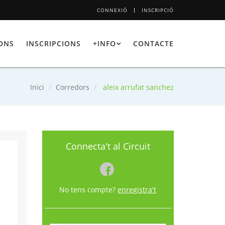
CONNEXIÓ
INSCRIPCIÓ
IONS
INSCRIPCIONS
+INFO
CONTACTE
Inici
Corredors
aleix arrufat sanchez
Connecta't al Circuit
No tens compte?
enregistra't