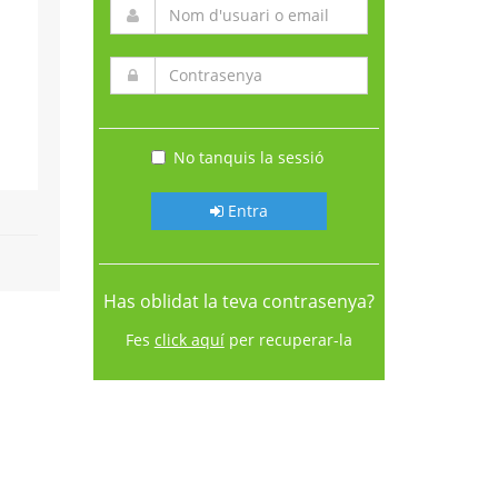
No tanquis la sessió
Entra
Has oblidat la teva contrasenya?
Fes
click aquí
per recuperar-la