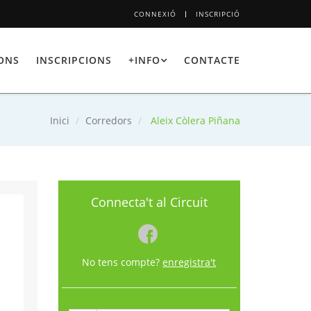
CONNEXIÓ
INSCRIPCIÓ
IONS
INSCRIPCIONS
+INFO
CONTACTE
Inici
Corredors
Aleix Còlera Piñana
Connecta't al Circuit
No tens compte?
enregistra't