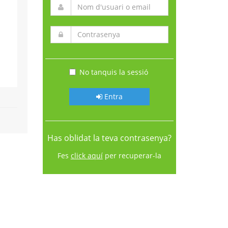
No tanquis la sessió
Entra
Has oblidat la teva contrasenya?
Fes
click aquí
per recuperar-la