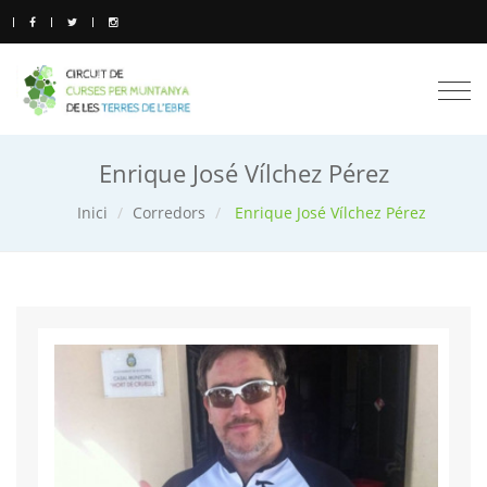
Togg
navi
Enrique José Vílchez Pérez
Inici
Corredors
Enrique José Vílchez Pérez