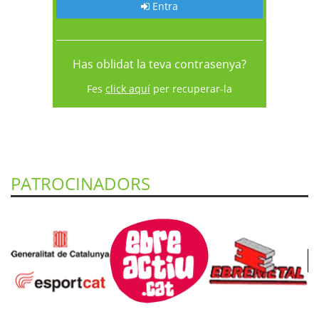
Entra
Has oblidat la teva contrasenya?
Fes
click aquí
per recuperar-la
PATROCINADORS