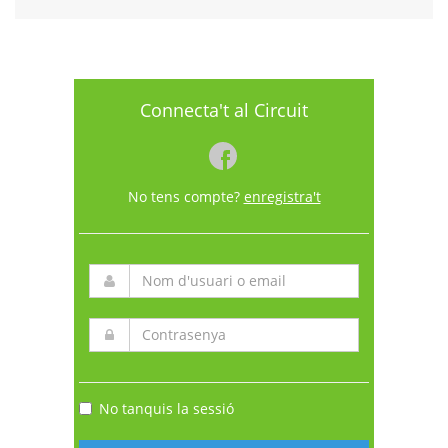
Connecta't al Circuit
No tens compte?
enregistra't
No tanquis la sessió