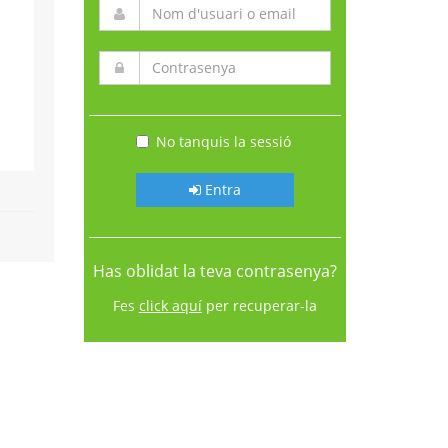
No tanquis la sessió
Entra
Has oblidat la teva contrasenya?
Fes
click aquí
per recuperar-la