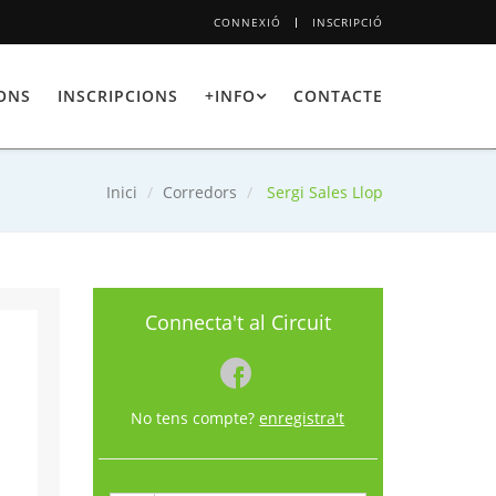
CONNEXIÓ
INSCRIPCIÓ
IONS
INSCRIPCIONS
+INFO
CONTACTE
Inici
Corredors
Sergi Sales Llop
Connecta't al Circuit
No tens compte?
enregistra't